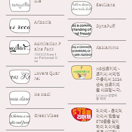
Ole
Sevillana
Arizonia
DynaPuff
Admiration P
Kablammo
ains Font
기타조건
Free f
or Personal U
se
HS산토끼체 -
Lovers Quar
토끼네 서체연
rel
구동에서 2024
년식 산토끼체
를 배포합니다.
Ms Madi
License
상업이
용 허가
리아체 - 롯데리
Great Vibes
아에서 한글날
578돌을 맞이
하여 리아체를
무료 배포합니