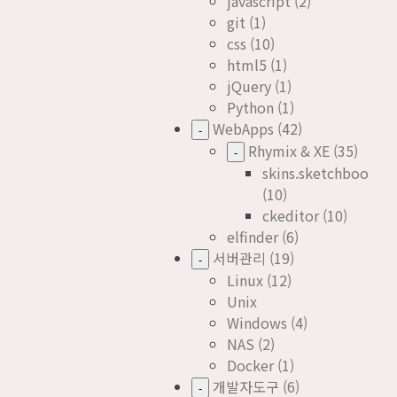
javascript
(2)
git
(1)
css
(10)
html5
(1)
jQuery
(1)
Python
(1)
WebApps
(42)
-
Rhymix & XE
(35)
-
skins.sketchbook5
(10)
ckeditor
(10)
elfinder
(6)
서버관리
(19)
-
Linux
(12)
Unix
Windows
(4)
NAS
(2)
Docker
(1)
개발자도구
(6)
-