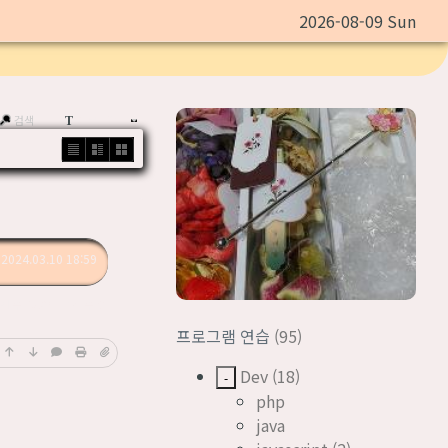
2026-08-09 Sun
검색
기본글꼴
T
List
Zine
Gallery
2024.03.10 18:59
회 수
2589
추천 수
0
프로그램 연습
(95)
Dev
(18)
-
php
java