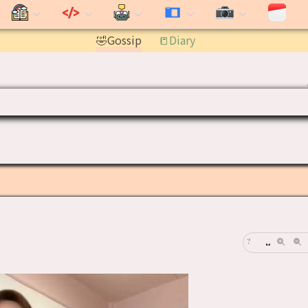
🤣Gossip
📒Diary
조
?
가