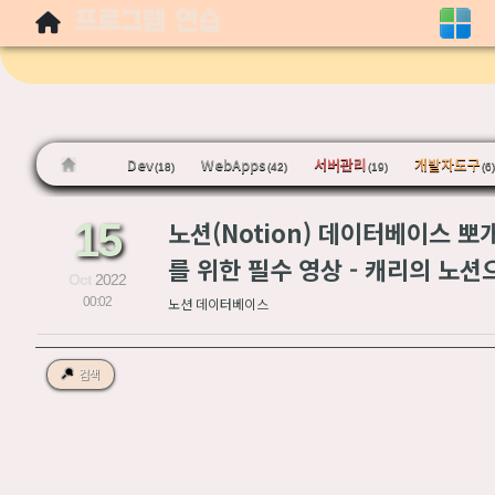
프로그램 연습
Sketchbook5, 스케치북5
Dev
WebApps
서버관리
개발자도구
(18)
(42)
(19)
(6)
Sketchbook5, 스케치북5
15
노션(Notion) 데이터베이스 뽀
를 위한 필수 영상 - 캐리의 노
Oct
2022
00:02
노션 데이터베이스
검색