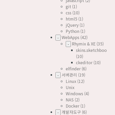
javascript
(2)
git
(1)
css
(10)
html5
(1)
jQuery
(1)
Python
(1)
WebApps
(42)
-
Rhymix & XE
(35)
-
skins.sketchbook5
(10)
ckeditor
(10)
elfinder
(6)
서버관리
(19)
-
Linux
(12)
Unix
Windows
(4)
NAS
(2)
Docker
(1)
개발자도구
(6)
-