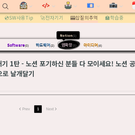
💿SW사용Tip
🚀전자기기
🎰삽질의추억
🏫학습중
Notion
(1)
Software
하드웨어
앱확장
아이디어
(0)
(2)
(1)
(4)
개기 1탄 - 노션 포기하신 분들 다 모이세요! 노션
션으로 날개달기
Prev
1
Next