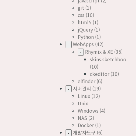
javascript
(2)
git
(1)
css
(10)
html5
(1)
jQuery
(1)
Python
(1)
WebApps
(42)
-
Rhymix & XE
(35)
-
skins.sketchbook5
(10)
ckeditor
(10)
elfinder
(6)
서버관리
(19)
-
Linux
(12)
Unix
Windows
(4)
NAS
(2)
Docker
(1)
개발자도구
(6)
-