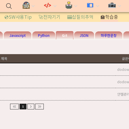
💿SW사용Tip
🚀전자기기
🎰삽질의추억
🏫학습중
Javascript
Python
Git
JSON
하루한문장
제목
글쓴
dodow
dodow
얀젤관
1