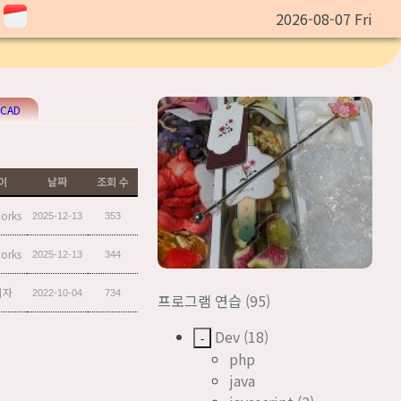
2026-08-07 Fri
CAD
이
날짜
조회 수
orks
2025-12-13
353
orks
2025-12-13
344
리자
2022-10-04
734
프로그램 연습
(95)
Dev
(18)
-
php
java