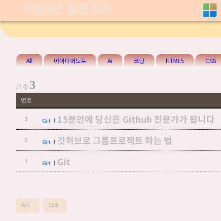
학습중인 짧은 지식
All
아이디어노트
Ai
코딩
HTML5
CSS
3
글 수
번호
15분안에 당신은 Github 전문가가 됩니다
3
Git
깃허브로 그룹프로젝트 하는 법
2
Git
Git
1
Git
목록
검색