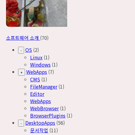
소프트웨어 소개
(70)
OS
(2)
-
Linux
(1)
Windows
(1)
WebApps
(7)
+
CMS
(1)
FileManager
(1)
Editor
WebApps
WebBrowser
(1)
BrowserPlugins
(1)
DesktopApps
(56)
-
문서작업
(11)