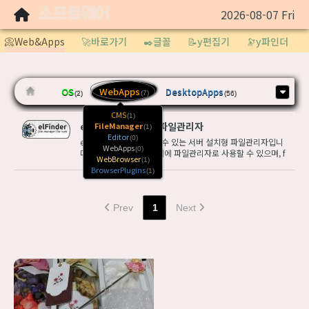
소프트웨어
2026-08-07 Fri
Sketchbook5, 스케치북5
📀Web&Apps
🚀바로가기
✒️글꼴
📝y편집기
🔭y파인더
OS
WebApps
DesktopApps
(2)
(7)
(56)
CMS
(1)
elFinder - 웹기반 파일관리자
FileManager
Sketchbook5, 스케치북5
(1)
Editor
(0)
elFinder 웹에서 사용할 수 있는 서버 설치형 파일관리자입니
WebApps
(0)
다. 개인이 운영하는 서버에 파일관리자로 사용할 수 있으며, f
WebBrowser
(1)
tp 등 네트워크 연결, 이미지 파일관리를 위한 3rd 파티 플러
BrowserPlugins
(1)
그인 지원, 텍스트편집기, 이미지 및 동영상 뷰어, 텍스트 미리
보기 등 ...
Prev
1
Next