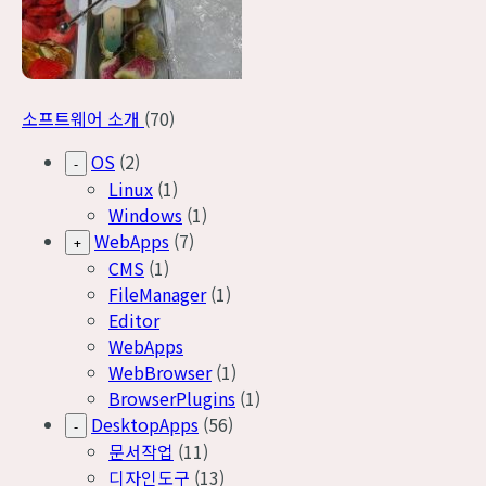
소프트웨어 소개
(70)
OS
(2)
-
Linux
(1)
Windows
(1)
WebApps
(7)
+
CMS
(1)
FileManager
(1)
Editor
WebApps
WebBrowser
(1)
BrowserPlugins
(1)
DesktopApps
(56)
-
문서작업
(11)
디자인도구
(13)