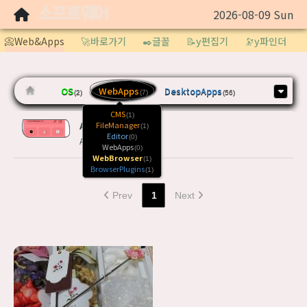
소프트웨어
2026-08-09 Sun
Sketchbook5, 스케치북5
📀Web&Apps
🚀바로가기
✒️글꼴
📝y편집기
🔭y파인더
OS
WebApps
DesktopApps
(2)
(7)
(56)
CMS
(1)
Arc 브라우저
FileManager
Sketchbook5, 스케치북5
(1)
Editor
(0)
Arc 브라우저 출시 예정
WebApps
(0)
WebBrowser
(1)
BrowserPlugins
(1)
Prev
1
Next