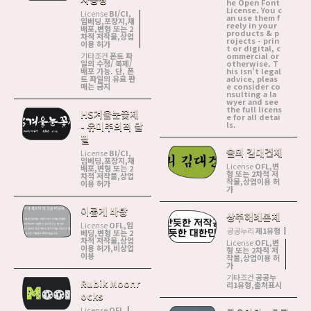
he Open Font
License. You c
License
BI/CI,
an use them f
임베딩,포장지,재
reely in your
배포,변형 또는 2
products & p
차적 저작물,상업
rojects - prin
이용 허가
t or digital, c
기타조건
폰트 파
ommercial or
일의 수정/ 복제/
otherwise. T
배포 가능. 단, 폰
his isn't legal
트 파일의 유료 판
advice, pleas
매는 금지
e consider co
nsulting a la
wyer and see
the full licens
HS겨울눈꽃체
e for all detai
ls.
- 유미주의적 달
필
솔뫼 김대건체
License
BI/CI,
임베딩,포장지,재
License
OFL,변
배포,변형 또는 2
형 또는 2차적 저
차적 저작물,상업
작물,상업이용 허
이용 허가
가
이롭게 바탕
상주해례본체
License
OFL,임
공공누리
제1유형
베딩,변형 또는 2
차적 저작물,상업
License
OFL,변
이용 허가,비상업
형 또는 2차적 저
이용
작물,상업이용 허
가
기타조건
공공누
Rubik Moonr
리1유형,출처표시
ocks
License
OFL