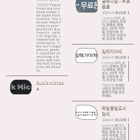
공유마당 - 무료
기타조건
These
폰트
fonts are lice
nsed under t
공공누리
제1유형
he Open Font
License
OFL,B
License. You c
I/CI,임베딩,포장
an use them f
지,재배포,변형
reely in your
또는 2차적 저작
products & p
물,상업이용 허
rojects - prin
가,조건부 상업이
t or digital, c
용,비상업 이용
ommercial or
otherwise. T
his isn't legal
advice, pleas
김해가야체
e consider co
nsulting a la
공공누리
제1유형
wyer and see
License
OFL,B
the full licens
I/CI,임베딩,포장
e for all detai
지,재배포,변형
ls.
또는 2차적 저작
물,상업이용 허
가,비상업 이용
Rubik Microb
기타조건
자세한
e
사항은 원저작자
홈페이지를 참조
하세요.
국립중앙도서
관체
공공누리
제1유형
License
BI/CI,
임베딩,포장지,재
배포,변형 또는 2
차적 저작물,상업
이용 허가,비상업