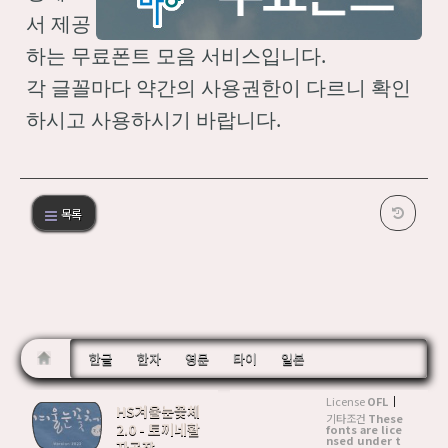
서 제공
하는 무료폰트 모음 서비스입니다.
각 글꼴마다 약간의 사용권한이 다르니 확인
하시고 사용하시기 바랍니다.
목록
한글
한자
영문
타이
일본
License
OFL
HS겨울눈꽃체
기타조건
These
2.0 - 토끼네활
fonts are lice
nsed under t
자공장