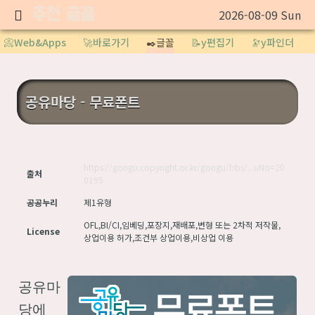
추천 글꼴
2026-08-09 Sun
Sketchbook5, 스케치북5
📀Web&Apps
🚀바로가기
✒️글꼴
📝y편집기
🔭y파인더
공유마당 - 무료폰트
Sketchbook5, 스케치북5
https://gongu.copyright.or.kr/gongu/bbs/...uNo=20
출처
0195
공공누리
제1유형
OFL,BI/CI,임베딩,포장지,재배포,변형 또는 2차적 저작물,
License
상업이용 허가,조건부 상업이용,비상업 이용
공유마
당에