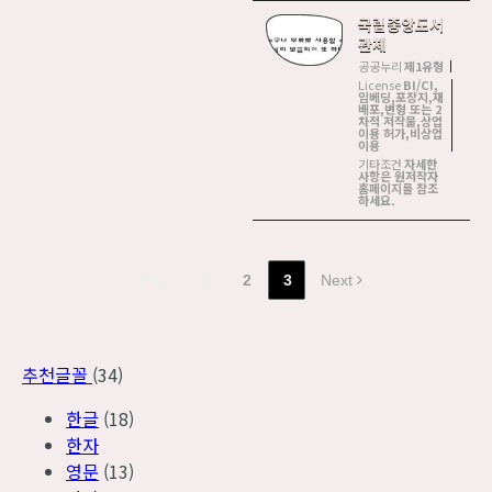
국립중앙도서
관체
공공누리
제1유형
License
BI/CI,
임베딩,포장지,재
배포,변형 또는 2
차적 저작물,상업
이용 허가,비상업
이용
기타조건
자세한
사항은 원저작자
홈페이지를 참조
하세요.
Prev
1
2
3
Next
추천글꼴
(34)
한글
(18)
한자
영문
(13)