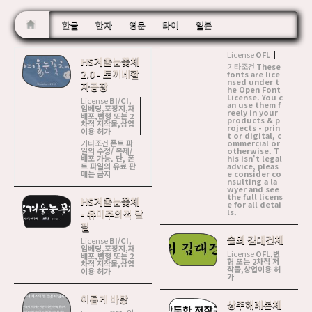
한글
한자
영문
타이
일본
License
OFL
HS겨울눈꽃체
기타조건
These
2.0 - 토끼네활
fonts are lice
nsed under t
자공장
he Open Font
License. You c
License
BI/CI,
an use them f
임베딩,포장지,재
reely in your
배포,변형 또는 2
products & p
차적 저작물,상업
rojects - prin
이용 허가
t or digital, c
기타조건
폰트 파
ommercial or
일의 수정/ 복제/
otherwise. T
배포 가능. 단, 폰
his isn't legal
트 파일의 유료 판
advice, pleas
매는 금지
e consider co
nsulting a la
wyer and see
the full licens
HS겨울눈꽃체
e for all detai
ls.
- 유미주의적 달
필
솔뫼 김대건체
License
BI/CI,
임베딩,포장지,재
License
OFL,변
배포,변형 또는 2
형 또는 2차적 저
차적 저작물,상업
작물,상업이용 허
이용 허가
가
이롭게 바탕
상주해례본체