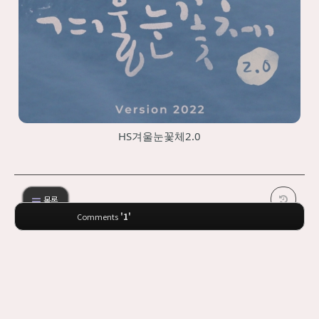
HS겨울눈꽃체2.0
목록
'1'
Comments