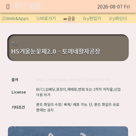
추천 글꼴
2026-08-07 Fri
Sketchbook5, 스케치북5
📀Web&Apps
🚀바로가기
✒️글꼴
📝y편집기
🔭y파인더
한글
HS겨울눈꽃체2.0 - 토끼네활자공장
Sketchbook5, 스케치북5
출처
https://blog.naver.com/hp0/222605164754
BI/CI,임베딩,포장지,재배포,변형 또는 2차적 저작물,상업
License
이용 허가
폰트 파일의 수정/ 복제/ 배포 가능. 단, 폰트 파일의 유료
기타조건
판매는 금지