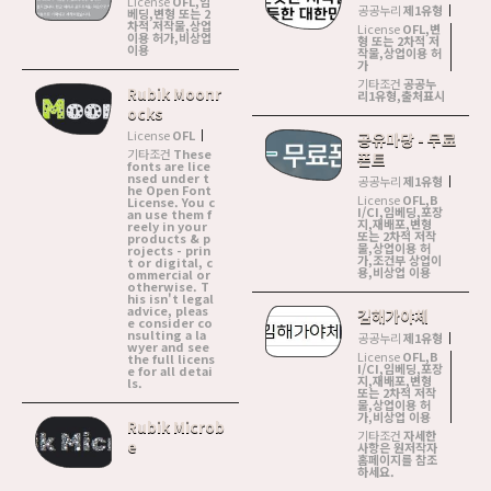
License
OFL,임
공공누리
제1유형
베딩,변형 또는 2
차적 저작물,상업
License
OFL,변
이용 허가,비상업
형 또는 2차적 저
이용
작물,상업이용 허
가
기타조건
공공누
Rubik Moonr
리1유형,출처표시
ocks
License
OFL
공유마당 - 무료
기타조건
These
폰트
fonts are lice
nsed under t
공공누리
제1유형
he Open Font
License
OFL,B
License. You c
I/CI,임베딩,포장
an use them f
지,재배포,변형
reely in your
또는 2차적 저작
products & p
물,상업이용 허
rojects - prin
가,조건부 상업이
t or digital, c
용,비상업 이용
ommercial or
otherwise. T
his isn't legal
advice, pleas
김해가야체
e consider co
nsulting a la
공공누리
제1유형
wyer and see
License
OFL,B
the full licens
I/CI,임베딩,포장
e for all detai
지,재배포,변형
ls.
또는 2차적 저작
물,상업이용 허
가,비상업 이용
Rubik Microb
기타조건
자세한
e
사항은 원저작자
홈페이지를 참조
하세요.