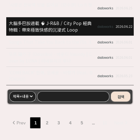
'사랑은 창밖에 빗물 같아요' (양수경) Lo-fi 펑
dodoworks
2026.06.25
키 최신ver.
​大腦多巴胺過載 🧠 J-R&B / City Pop 經典
dodoworks
2026.06.22
特輯：帶來極致快感的沉浸式 Loop
Songs That Take You Back to the70s
1
dodoworks
2026.06.01
무희 踊り子 (Odoriko) - 바운디 Vaundy | C
dodoworks
2026.06.01
over by LUNA | 라네뮤지끄 루나
'COMEBACK' 한해, 문세윤 - 비행기 (feat. 츄
dodoworks
2026.05.23
(CHUU))
검색
Prev
1
2
3
4
5
...
11
Next