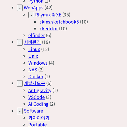
Python
(1)
WebApps
(42)
-
Rhymix & XE
(35)
-
skins.sketchbook5
(10)
ckeditor
(10)
elfinder
(6)
서버관리
(19)
-
Linux
(12)
Unix
Windows
(4)
NAS
(2)
Docker
(1)
개발자도구
(6)
-
Antigravity
(1)
VSCode
(3)
Ai Coding
(2)
Software
-
과자이야기
Portable