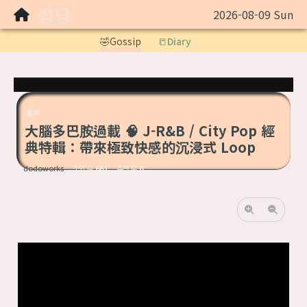
잡담
2026-08-09 Sun
Sketchbook5, 스케치북5
🤣Gossip
📒Diary
음악
Sketchbook5, 스케치북5
​大腦多巴胺過載 🧠 J-R&B / City Pop 經
典特輯：帶來極致快感的沉浸式 Loop
dodoworks
조회 수
661
추천 수
0