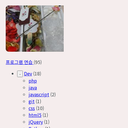
프로그램 연습
(95)
Dev
(18)
-
php
java
javascript
(2)
git
(1)
css
(10)
html5
(1)
jQuery
(1)