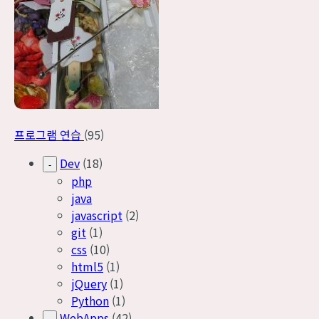
프로그램 연습
(95)
Dev
(18)
-
php
java
javascript
(2)
git
(1)
css
(10)
html5
(1)
jQuery
(1)
Python
(1)
WebApps
(42)
-