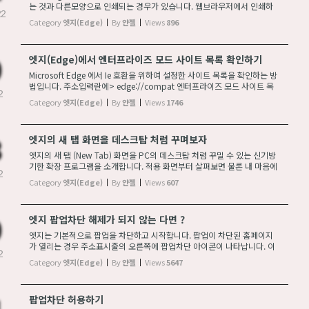
는 것과 다른모양으로 인쇄되는 경우가 있습니다. 웹브라우저에서 인쇄하
22
는 경우 배경을 인쇄하지 않도록 기본 설정 되어 있기 때문에 발생하는 문제
Category
엣지(Edge)
By
얀젤
Views
896
입니다. 인쇄 버튼을 눌러 인쇄화면...
엣지(Edge)에서 엔터프라이즈 모드 사이트 목록 확인하기
Microsoft Edge 에서 Ie 호환을 위하여 설정한 사이트 목록을 확인하는 방
법입니다. 주소입력란에> edge://compat 엔터프라이즈 모드 사이트 목
2
록이 나오면 업데이트 강제 적용 버튼을 클릭하여 변경사항을 강제로 업데
Category
엣지(Edge)
By
얀젤
Views
1746
이트 할 수 있습니다.
엣지의 새 탭 화면을 데스크탑 처럼 꾸며보자
엣지의 새 탭 (New Tab) 화면을 PC의 데스크탑 처럼 꾸밀 수 있는 신기방
기한 확장 프로그램을 소개합니다. 적용 화면부터 살펴보면 물론 내 마음에
2
드는 모양으로 꾸미려면 시간을 좀 투자해야 합니다. 설치는 Edge 추가 기
Category
엣지(Edge)
By
얀젤
Views
607
능에서 Desktop New Tab 을 조회해...
엣지 팝업차단 해제가 되지 않는 다면 ?
엣지는 기본적으로 팝업을 차단하고 시작합니다. 팝업이 차단된 홈페이지
가 열리는 경우 주소표시줄의 오른쪽에 팝업차단 아이콘이 나타납니다. 이
2
아이콘을 클릭하여 해당 웹페이지에 접근시 팝업이 항상 허용되도록 설정
Category
엣지(Edge)
By
얀젤
Views
5647
할 수 있습니다. 그럼에도 불구하고 ...
팝업차단 허용하기