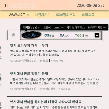
소프트웨어 정보
2026-08-08 Sat
Sketchbook5, 스케치북5
💿SW사용Tip
🚀전자기기
🎰삽질의추억
🏫학습중
엣지(Edge)
크롬(Chrome)
기타 브라우저
브라우저확장
(9)
(0)
(0)
(0)
인터넷
OS
OA
Tools
(13)
(51)
(14)
(5)
Sketchbook5, 스케치북5
엣지 브라우저 캐시 비우기
엣지를 사용하다보면 변경된 홈페이지나 특정 내용이 갱신되지 않는 경우
가 있습니다. 브라우저 캐시를 비워보세요.
2
Category
엣지(Edge)
By
도도
Views
402
엣지에서 한글 입력기 문제
크롬과 엣지에서 한글입력기가 일부 오동작하는 경우가 있습니다. Microso
ft 입력기를 사용할 때에는 [ 한자 ] 키가 작동하지 않아 특수문자, 한자를 입
2
력할 수 없습니다. 한컴 입력기를 사용할 때에는 한글이 ㅇㅣㄹㅓㅎㄱㅔ 자
Category
엣지(Edge)
By
얀젤관리자
Views
595
소가 분리되어 입력됩니다. [조...
엣지에서 인쇄를 하려는데 배경이 나타나지 않아요
4
엣지(Edge) 에서 인터넷 페이지나, 수료증 등을 인쇄하려고 하는데 생각하