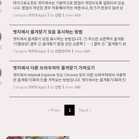
마이크로소프트 엣지에서는 기본적으로 팝업이 차단되도록 설정되어 있습
니다. 팝업이 차단된 경우 작동해야 하는 버튼이나, 링크가 반응이 없어 당
2
황할 수 있습니다. 만일 버튼 이나 링크 가 클릭해도 반응이 없다면 팝업이
Category
엣지(Edge)
By
얀젤
Views
619
차단되어 있는지 확인해 보시기 바...
엣지에서 즐겨찾기 모음 표시하는 방법
엣지에서 즐겨찾기 모음 표시하는 방법입니다. ① 주소란 오른쪽의 즐겨찾
기(별모양) 클릭 ② 즐겨찾기 팝업 상단 오른쪽 [ · · · ] 클릭 ③ "즐겨찾기 모
2
음 표시" → ④ ✔ 항상 에 체크 ⑤ 주소란 아래쪽에 즐겨찾기 모음이 표시
Category
엣지(Edge)
By
얀젤관리자
Views
614
됩니다.
엣지에서 다른 브라우저의 즐겨찾기 가져오기
엣지에서 Internet Explorer 또는 Chrome 등의 다른 브라우저에서 사용하
던 즐겨찾기(북마크)를 가져오는 방법입니다. 엣지에서는 즐겨찾기(북마크)
2
뿐만 아니라 저장되어 있는 비밀번호 등 다른 정보도 같이 가져올 수 있어서
Category
엣지(Edge)
By
얀젤
Views
605
편리합니다.
Prev
1
Next