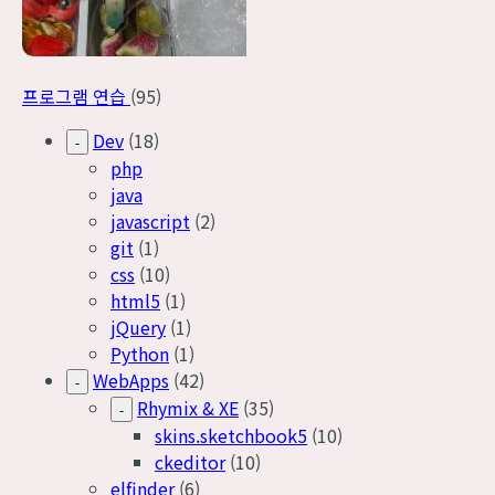
프로그램 연습
(95)
Dev
(18)
-
php
java
javascript
(2)
git
(1)
css
(10)
html5
(1)
jQuery
(1)
Python
(1)
WebApps
(42)
-
Rhymix & XE
(35)
-
skins.sketchbook5
(10)
ckeditor
(10)
elfinder
(6)