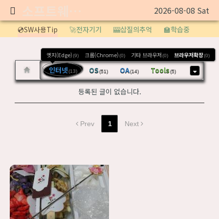
소프트웨어 정보
2026-08-08 Sat
Sketchbook5, 스케치북5
💿SW사용Tip
🚀전자기기
🎰삽질의추억
🏫학습중
엣지(Edge)
크롬(Chrome)
기타 브라우저
브라우저확장
(9)
(0)
(0)
(0)
인터넷
OS
OA
Tools
(13)
(51)
(14)
(5)
Sketchbook5, 스케치북5
등록된 글이 없습니다.
Prev
1
Next