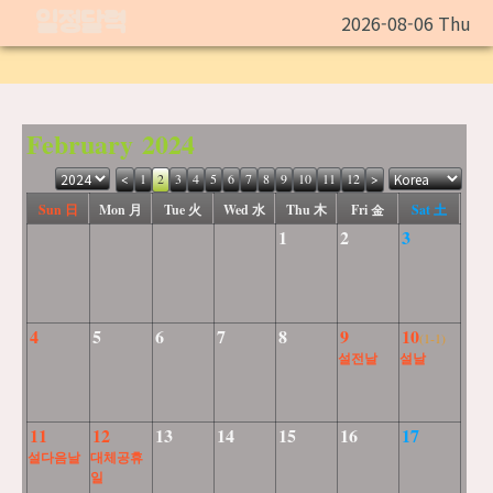
일정달력
2026-08-06 Thu
February 2024
<
1
2
3
4
5
6
7
8
9
10
11
12
>
Sun 日
Mon 月
Tue 火
Wed 水
Thu 木
Fri 金
Sat 土
1
2
3
4
5
6
7
8
9
10
(1-1)
설전날
설날
11
12
13
14
15
16
17
설다음날
대체공휴
일