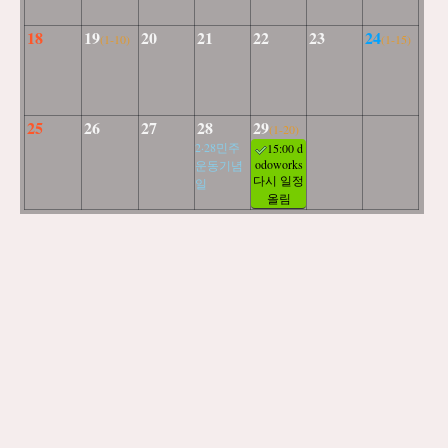
18
19
20
21
22
23
24
(1-10)
(1-15)
25
26
27
28
29
(1-20)
2·28민주
15:00 d
odoworks
운동기념
다시 일정
일
올림