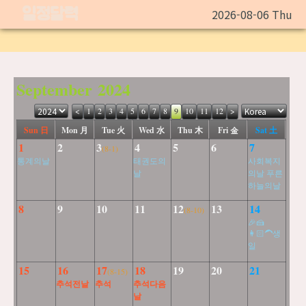
일정달력
2026-08-06 Thu
September 2024
<
1
2
3
4
5
6
7
8
9
10
11
12
>
Sun 日
Mon 月
Tue 火
Wed 水
Thu 木
Fri 金
Sat 土
1
2
3
4
5
6
7
(8-1)
통계의날
태권도의
사회복지
날
의날 푸른
하늘의날
8
9
10
11
12
13
14
(8-10)
🎉🍰
👩🏻‍🦱생
일
15
16
17
18
19
20
21
(8-15)
추석전날
추석
추석다음
날