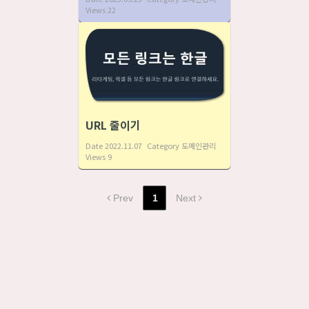
Views
22
URL 줄이기
Date
2022.11.07
Category
도메인관리
Views
9
Prev
1
Next