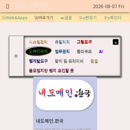
개발, 디자인 도구
2026-08-07 Fri
Sketchbook5, 스케치북5
📀Web&Apps
🚀바로가기
✒️글꼴
📝y편집기
🔭y파인더
시스템관리
유틸리티
그림도구
도메인관리
업무관리
클라우드
AI
Sketchbook5, 스케치북5
웹개발도구
장치 및 드라이버
글꼴
쓸모업지만 웬지 요긴할 듯
내도메인.한국
Date
2023.05.23
Category
도메인관리