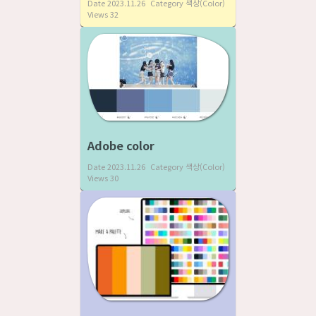
Date
2023.11.26
Category
색상(Color)
Views
32
Adobe color
Date
2023.11.26
Category
색상(Color)
Views
30