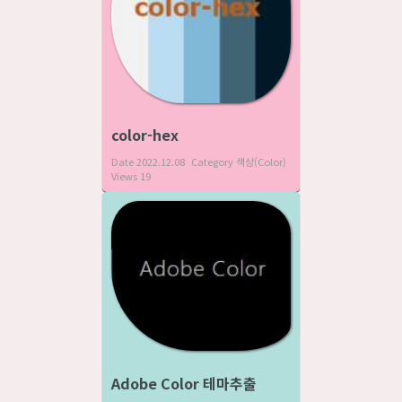
color-hex
Date
2022.12.08
Category
색상(Color)
Views
19
Adobe Color 테마추출