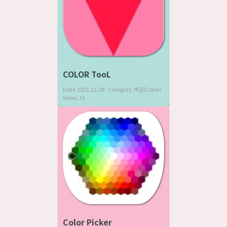
COLOR TooL
Date
2021.11.28
Category
색상(Color)
Views
13
Color Picker