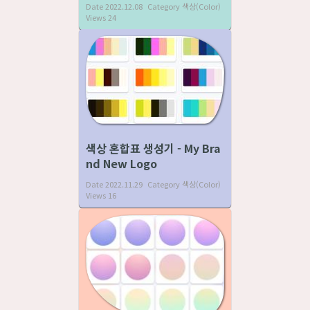
Date
2022.12.08
Category
색상(Color)
Views
24
색상 혼합표 생성기 - My Bra
nd New Logo
Date
2022.11.29
Category
색상(Color)
Views
16