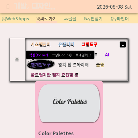
개발, 디자인 도구
2026-08-08 Sat
Sketchbook5, 스케치북5
📀Web&Apps
🚀바로가기
✒️글꼴
📝y편집기
🔭y파인더
시스템관리
유틸리티
그림도구
도메인관리
업무관리
클라우드
AI
색상(Color)
코딩(Coding)
프레임워크
Sketchbook5, 스케치북5
웹개발도구
장치 및 드라이버
글꼴
쓸모업지만 웬지 요긴할 듯
Color Palettes