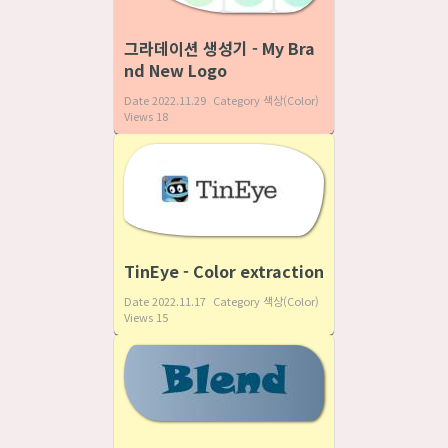
그라데이션 생성기 - My Bra
nd New Logo
Date
2022.11.29
Category
색상(Color)
Views
18
TinEye - Color extraction
Date
2022.11.17
Category
색상(Color)
Views
15