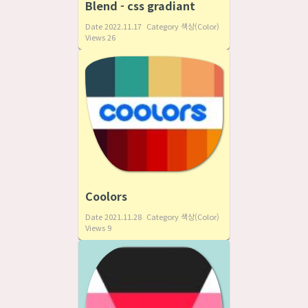
Blend - css gradiant
Date
2022.11.17
Category
색상(Color)
Views
26
Coolors
Date
2021.11.28
Category
색상(Color)
Views
9