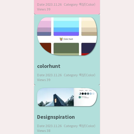
Date
2023.11.26
Category
색상(Color)
Views
39
colorhunt
Date
2023.11.26
Category
색상(Color)
Views
39
Designspiration
Date
2023.11.26
Category
색상(Color)
Views
38