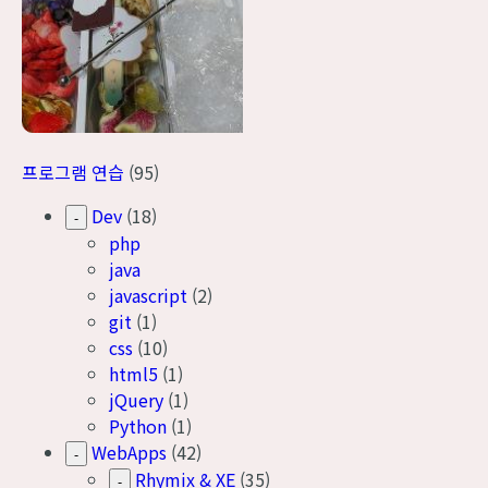
프로그램 연습
(95)
Dev
(18)
-
php
java
javascript
(2)
git
(1)
css
(10)
html5
(1)
jQuery
(1)
Python
(1)
WebApps
(42)
-
Rhymix & XE
(35)
-