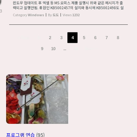
윈도우 업데이트 후 엑셀 등 MS 오피스 제품 실행시 위와 같은 메시지가 출
력되고 실행안됨. 📔원인 KB5002457의 설치와 동시에 KB5002498도 설
3
치되어야 하지만 윈도우 업데이트 과정에서 KB5002457만 설치되고 KB5
Category
Windows
By
도도
Views
1232
002498은 설치되지 않아서 발생하는 것으로 ...
Prev
1
2
3
4
5
6
7
8
9
10
...
16
Next
프로그램 연습
(95)