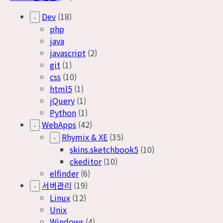
Dev
(18)
-
php
java
javascript
(2)
git
(1)
css
(10)
html5
(1)
jQuery
(1)
Python
(1)
WebApps
(42)
-
Rhymix & XE
(35)
-
skins.sketchbook5
(10)
ckeditor
(10)
elfinder
(6)
서버관리
(19)
-
Linux
(12)
Unix
Windows
(4)