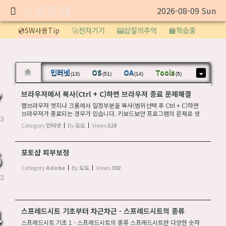
소프트웨어 정보
2026-08-09 Sun
Sketchbook5, 스케치북5
💿SW사용Tip
🚀전자기기
🎰삽질의추억
🏫학습중
인터넷
OS
OA
Tools
(13)
(51)
(14)
(5)
Sketchbook5, 스케치북5
브라우저에서 복사(Ctrl + C)하면 브라우저 종료 문제해결
7
웹브라우저 엣지나 크롬에서 일정부분을 복사(범위선택 후 Ctrl + C)하면
브라우저가 종료되는 경우가 있습니다. 키보드보안 프로그램의 문제로 생
3
각됩니다. 아래와 같이 프로그램을 제거해 보세요. 키보드보안 프로그램은
Category
인터넷
By
도도
Views
528
필요하시 다시 설치됩니다. 제어판 >...
포토샵 피부보정
6
Category
Adobe
By
도도
Views
392
3
스프레드시트 기초부터 차근차근 - 스프레드시트의 종류
4
스프레드시트 기초 1 - 스프레드시트의 종류 스프레드시트란 다양한 숫자