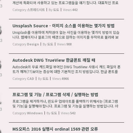
계산에 특화되어 사용하고 있는 프로그램들을 얘기 합니다. 대표적인 프로
3
그램은 마이크로소프트 엑셀, 한글과컴퓨터의 한셀, 리브레오피스의 칼크
Category
스프레드시트
By
도도
Views
442
(Calc), 오픈오피스의 칼스(Calc), iWo...
Unsplash Source - 이미지 소스를 이용하는 몇가지 방법
6
Unsplash를 이용하여 저작권이 없는 사진을 이용하는 몇가지 방법이 있습
니다. 웹페이지나 블로그의 배경으로 원하는 이미지를 무작위로 불러와 보
3
여지도록 이용하는 것입니다. 🏜🏖 기본 방법 랜덤이미지 가져오기 http
Category
Design
By
도도
Views
908
s://source.unsplash.com/random 랜덤이미...
Autodesk DWG TrueView 한글폰트 깨질 때
Autodesk의 무료 캐드파일 뷰어인 DWG TrueView 사용시 캐드 파일의 폰
트가 깨져(??)보이는 증상에 대한 기본적인 조치 방법입니다. 한글 폰트를
3
윈도우에서 사용하는 폰트로 대체하면 됩니다. ① 메뉴버튼 ② Options ③
Category
CAD
By
도도
Views
4966
Text Editor, Dictionary, and Font File...
프로그램 및 기능 / 프로그램 삭제 / 실행하는 방법
프로그램을 제거하거나, 윈도우 업데이트를 롤백하기 위해서는 [프로그램
및 기능]을 실행해야 합니다. 프로그램 및 기능을 실행하는 방법입니다. 아
3
래의 3가지 방법 중 하나를 실행하면 됩니다. 1. 시작> 설정> 앱> 프로그램
Category
Windows
By
도도
Views
542
및 기능 2. 마우스로 시작> 키보...
MS오피스 2016 실행시 ordinal 1569 관련 오류