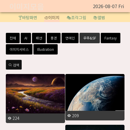
이미지모음
2026-08-07 Fri
🍸바탕화면
🎨이미지
🎭조각그림
📚앨범
전체
AI
패션
풍경
연예인
우주&SF
Fantasy
이미지서비스
Illustration
검색
209
224