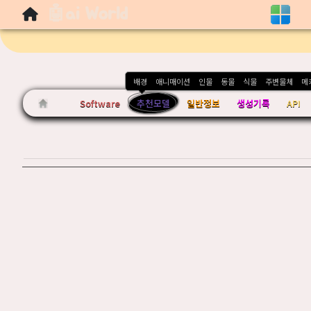
🤖ai World
Sketchbook5, 스케치북5
배경
애니매이션
인물
동물
식물
주변물체
메
Software
추천모델
일반정보
생성기록
API
Sketchbook5, 스케치북5