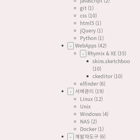
javascript
(2)
git
(1)
css
(10)
html5
(1)
jQuery
(1)
Python
(1)
WebApps
(42)
-
Rhymix & XE
(35)
-
skins.sketchbook5
(10)
ckeditor
(10)
elfinder
(6)
서버관리
(19)
-
Linux
(12)
Unix
Windows
(4)
NAS
(2)
Docker
(1)
개발자도구
(6)
-